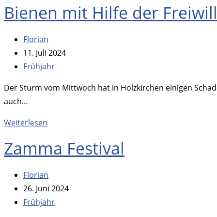
Bienen mit Hilfe der Freiwi
des
Bezirksimkervereins
Beitrags-
Florian
Gmund
Autor:
Beitrag
11. Juli 2024
und
veröffentlicht:
Beitrags-
Frühjahr
der
Kategorie:
Bienenfreunde
Der Sturm vom Mittwoch hat in Holzkirchen einigen Schad
Oberland
auch…
Bienen
Weiterlesen
mit
Zamma Festival
Hilfe
der
Beitrags-
Florian
Freiwilligen
Autor:
Beitrag
26. Juni 2024
Feuerwehr
veröffentlicht:
Beitrags-
Frühjahr
gerettet
Kategorie: