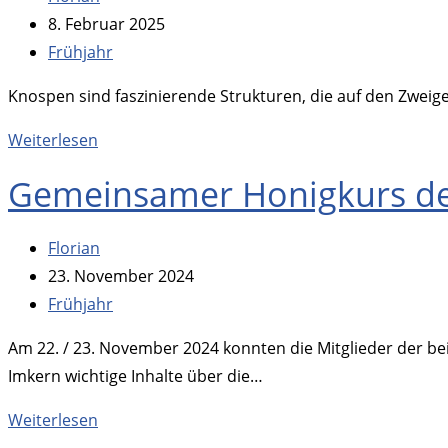
Autor:
Beitrag
8. Februar 2025
veröffentlicht:
Beitrags-
Frühjahr
Kategorie:
Knospen sind faszinierende Strukturen, die auf den Zweig
Knospenführung
Weiterlesen
Gemeinsamer Honigkurs de
Beitrags-
Florian
Autor:
Beitrag
23. November 2024
veröffentlicht:
Beitrags-
Frühjahr
Kategorie:
Am 22. / 23. November 2024 konnten die Mitglieder der b
Imkern wichtige Inhalte über die…
Gemeinsamer
Weiterlesen
Honigkurs