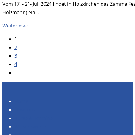
Vom 17. - 21- Juli 2024 findet in Holzkirchen das Zamma F
Holzmann) ein…
Zamma
Weiterlesen
Festival
1
2
3
4
Zur
nächsten
Seite
Home
Über uns
Kurse & Termine
Wissenswertes
Mitglied werden