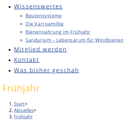
Wissenswertes
Beutensysteme
Die Varroamilbe
Bienennahrung im Frühjahr
Sandarium – Lebensarum für Windbienen
Mitglied werden
Kontakt
Was bisher geschah
Press
Frühjahr
Escape
to
Start
>
close
Aktuelles
>
the
Frühjahr
Main