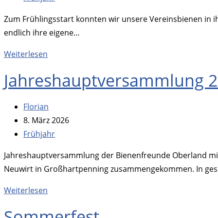
Kategorie:
Zum Frühlingsstart konnten wir unsere Vereinsbienen in i
endlich ihre eigene…
Einzug
Weiterlesen
der
Jahreshauptversammlung 
Bienen
in
Beitrags-
Florian
ihr
Autor:
Beitrag
8. März 2026
neues
veröffentlicht:
Beitrags-
Frühjahr
Zuhause
Kategorie:
Jahreshauptversammlung der Bienenfreunde Oberland mit 
Neuwirt in Großhartpenning zusammengekommen. In gesel
Jahreshauptversammlung
Weiterlesen
2026
Sommerfest