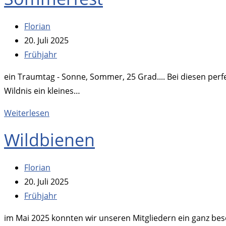
Beitrags-
Florian
Autor:
Beitrag
20. Juli 2025
veröffentlicht:
Beitrags-
Frühjahr
Kategorie:
ein Traumtag - Sonne, Sommer, 25 Grad.... Bei diesen perf
Wildnis ein kleines…
Sommerfest
Weiterlesen
Wildbienen
Beitrags-
Florian
Autor:
Beitrag
20. Juli 2025
veröffentlicht:
Beitrags-
Frühjahr
Kategorie:
im Mai 2025 konnten wir unseren Mitgliedern ein ganz be