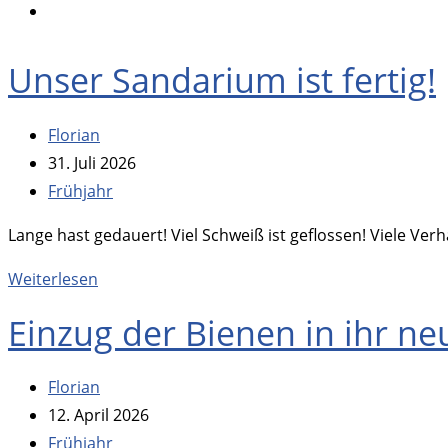
Menu
panel
Unser Sandarium ist fertig!
Beitrags-
Florian
Autor:
Beitrag
31. Juli 2026
veröffentlicht:
Beitrags-
Frühjahr
Kategorie:
Lange hast gedauert! Viel Schweiß ist geflossen! Viele V
Unser
Weiterlesen
Sandarium
Einzug der Bienen in ihr n
ist
fertig!
Beitrags-
Florian
Autor:
Beitrag
12. April 2026
veröffentlicht:
Beitrags-
Frühjahr