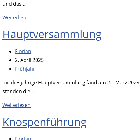
und das…
Wildbienen
Weiterlesen
Hauptversammlung
Beitrags-
Florian
Autor:
Beitrag
2. April 2025
veröffentlicht:
Beitrags-
Frühjahr
Kategorie:
die diesjährige Hauptversammlung fand am 22. März 2025 b
standen die…
Hauptversammlung
Weiterlesen
Knospenführung
Beitrags-
Florian