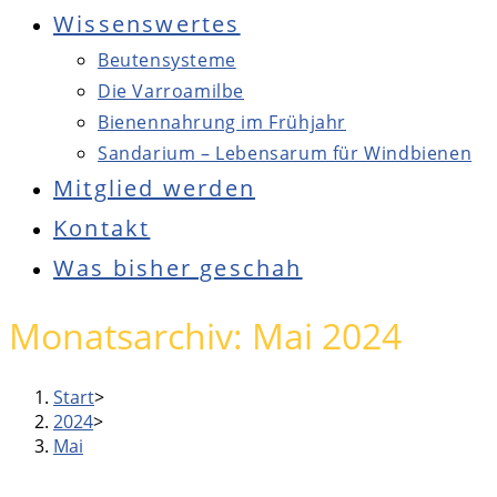
Wissenswertes
Beutensysteme
Die Varroamilbe
Bienennahrung im Frühjahr
Sandarium – Lebensarum für Windbienen
Mitglied werden
Kontakt
Was bisher geschah
Press
Monatsarchiv: Mai 2024
Escape
to
Start
>
close
2024
>
the
Mai
Main