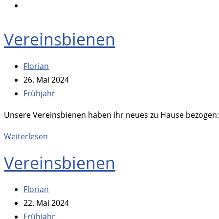
Menu
panel
Vereinsbienen
Beitrags-
Florian
Autor:
Beitrag
26. Mai 2024
veröffentlicht:
Beitrags-
Frühjahr
Kategorie:
Unsere Vereinsbienen haben ihr neues zu Hause bezogen: T
Vereinsbienen
Weiterlesen
Vereinsbienen
Beitrags-
Florian
Autor:
Beitrag
22. Mai 2024
veröffentlicht:
Beitrags-
Frühjahr