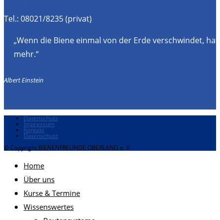
kontakt@bienenfreunde-oberland.de
Tel.: 08021/8235 (privat)
„Wenn die Biene einmal von der Erde verschwindet, hat
mehr.“
Albert Einstein
Datenschutz
Impressum
Kontakt
Datenschutz
© Copyright BIENENFREUNDE OBERLAND e. V.
Home
Über uns
Kurse & Termine
Wissenswertes