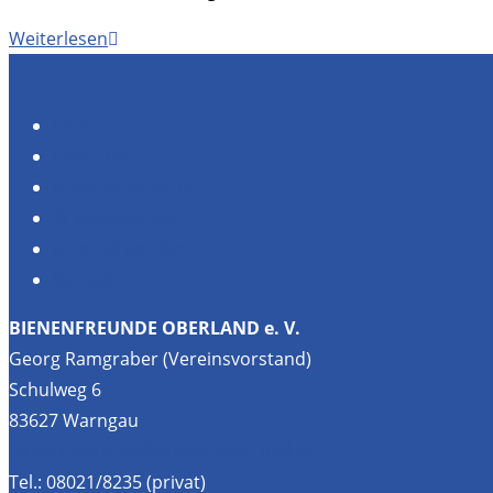
Zamma
Weiterlesen
Festival
Home
Über uns
Kurse & Termine
Wissenswertes
Mitglied werden
Kontakt
BIENENFREUNDE OBERLAND e. V.
Georg Ramgraber (Vereinsvorstand)
Schulweg 6
83627 Warngau
kontakt@bienenfreunde-oberland.de
Tel.: 08021/8235 (privat)