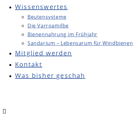
Wissenswertes
Beutensysteme
Die Varroamilbe
Bienennahrung im Frühjahr
Sandarium – Lebensarum für Windbienen
Mitglied werden
Kontakt
Was bisher geschah
Press
Escape
to
close
the
Main