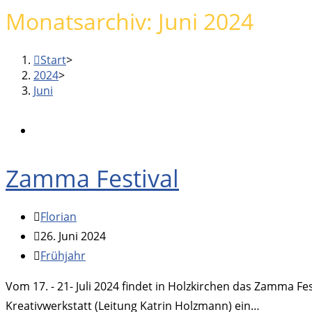
Menu
Monatsarchiv: Juni 2024
panel
Start
>
2024
>
Juni
Zamma Festival
Beitrags-
Florian
Autor:
Beitrag
26. Juni 2024
veröffentlicht:
Beitrags-
Frühjahr
Kategorie:
Vom 17. - 21- Juli 2024 findet in Holzkirchen das Zamma F
Kreativwerkstatt (Leitung Katrin Holzmann) ein…