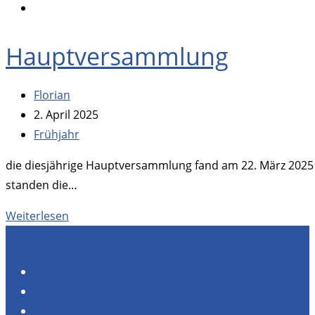
Menu
panel
Hauptversammlung
Beitrags-
Florian
Autor:
Beitrag
2. April 2025
veröffentlicht:
Beitrags-
Frühjahr
Kategorie:
die diesjährige Hauptversammlung fand am 22. März 2025 b
standen die…
Hauptversammlung
Weiterlesen
Home
Über uns
Kurse & Termine