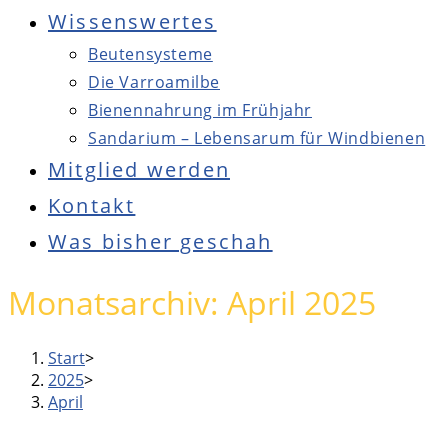
Wissenswertes
Beutensysteme
Die Varroamilbe
Bienennahrung im Frühjahr
Sandarium – Lebensarum für Windbienen
Mitglied werden
Kontakt
Was bisher geschah
Press
Monatsarchiv: April 2025
Escape
to
Start
>
close
2025
>
the
April
Main