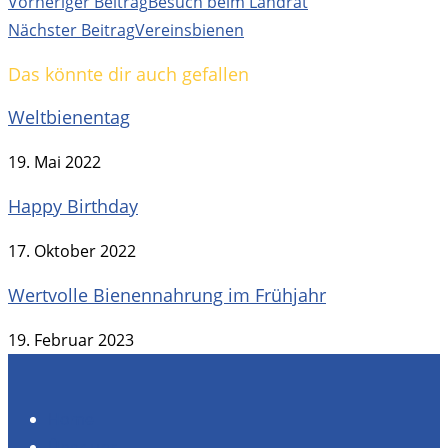
Weitere
Vorheriger Beitrag
Besuch beim Landrat
Artikel
Nächster Beitrag
Vereinsbienen
ansehen
Das könnte dir auch gefallen
Weltbienentag
19. Mai 2022
Happy Birthday
17. Oktober 2022
Wertvolle Bienennahrung im Frühjahr
19. Februar 2023
Home
Über uns