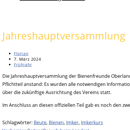
Jahreshauptversammlung
Beitrags-
Florian
Autor:
Beitrag
7. März 2024
veröffentlicht:
Beitrags-
Frühjahr
Kategorie:
Die Jahreshauptversammlung der Bienenfreunde Oberland f
Pflichtteil anstand: Es wurden alle notwendigen Informa
über die zukünftige Ausrichtung des Vereins statt.
Im Anschluss an diesen offiziellen Teil gab es noch den z
Schlagwörter
:
Beute
,
Bienen
,
Imker
,
Imkerkurs