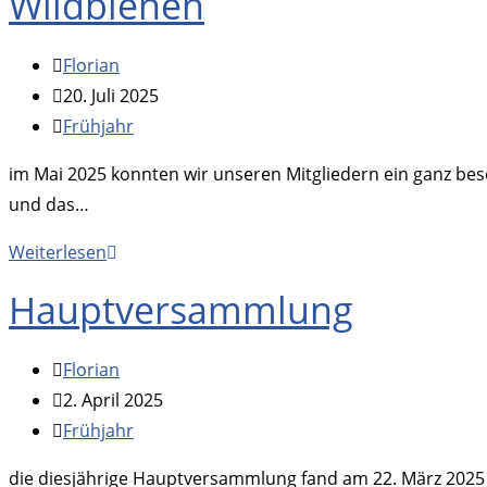
Wildbienen
Beitrags-
Florian
Autor:
Beitrag
20. Juli 2025
veröffentlicht:
Beitrags-
Frühjahr
Kategorie:
im Mai 2025 konnten wir unseren Mitgliedern ein ganz be
und das…
Wildbienen
Weiterlesen
Hauptversammlung
Beitrags-
Florian
Autor:
Beitrag
2. April 2025
veröffentlicht:
Beitrags-
Frühjahr
Kategorie:
die diesjährige Hauptversammlung fand am 22. März 2025 b