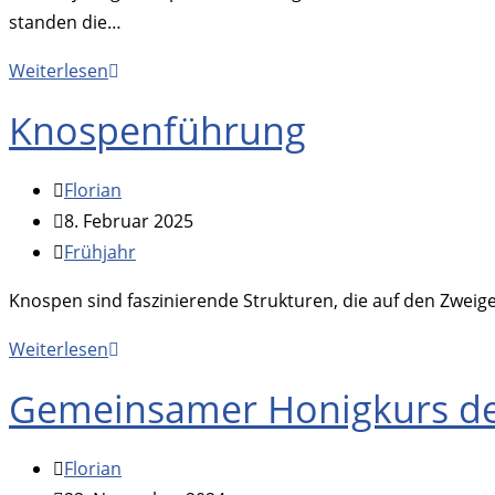
standen die…
Hauptversammlung
Weiterlesen
Knospenführung
Beitrags-
Florian
Autor:
Beitrag
8. Februar 2025
veröffentlicht:
Beitrags-
Frühjahr
Kategorie:
Knospen sind faszinierende Strukturen, die auf den Zweig
Knospenführung
Weiterlesen
Gemeinsamer Honigkurs de
Beitrags-
Florian