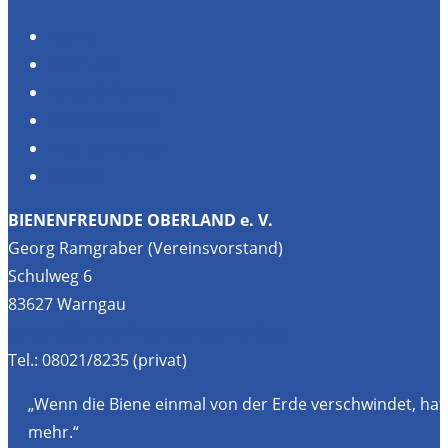
Home
Über uns
Kurse & Termine
Wissenswertes
Mitglied werden
Kontakt
BIENENFREUNDE OBERLAND e. V.
Georg Ramgraber (Vereinsvorstand)
Schulweg 6
83627 Warngau
kontakt@bienenfreunde-oberland.de
Tel.: 08021/8235 (privat)
„Wenn die Biene einmal von der Erde verschwindet, hat
mehr.“