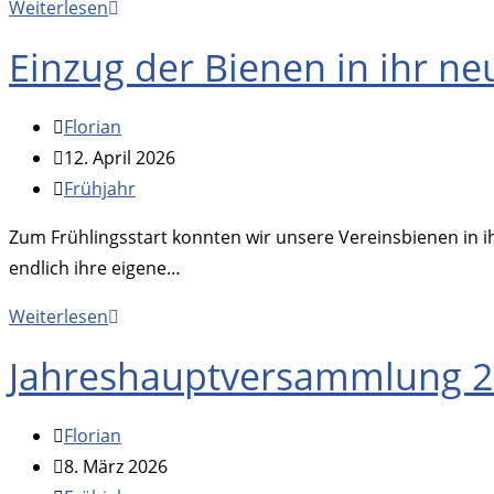
Unser
Weiterlesen
Sandarium
Einzug der Bienen in ihr n
ist
fertig!
Beitrags-
Florian
Autor:
Beitrag
12. April 2026
veröffentlicht:
Beitrags-
Frühjahr
Kategorie:
Zum Frühlingsstart konnten wir unsere Vereinsbienen in i
endlich ihre eigene…
Einzug
Weiterlesen
der
Jahreshauptversammlung 
Bienen
in
Beitrags-
Florian
ihr
Autor:
Beitrag
8. März 2026
neues