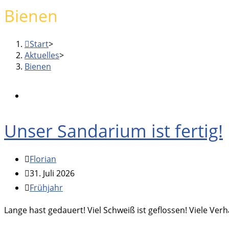
Menu
Bienen
panel
Start
>
Aktuelles
>
Bienen
Unser Sandarium ist fertig!
Beitrags-
Florian
Autor:
Beitrag
31. Juli 2026
veröffentlicht:
Beitrags-
Frühjahr
Kategorie:
Lange hast gedauert! Viel Schweiß ist geflossen! Viele V