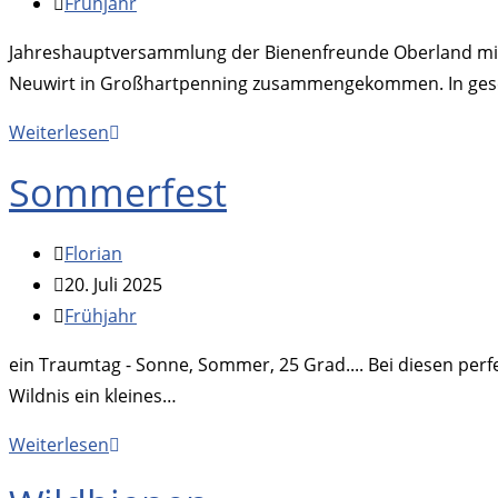
veröffentlicht:
Beitrags-
Frühjahr
Zuhause
Kategorie:
Jahreshauptversammlung der Bienenfreunde Oberland mit 
Neuwirt in Großhartpenning zusammengekommen. In gesel
Jahreshauptversammlung
Weiterlesen
2026
Sommerfest
Beitrags-
Florian
Autor:
Beitrag
20. Juli 2025
veröffentlicht:
Beitrags-
Frühjahr
Kategorie:
ein Traumtag - Sonne, Sommer, 25 Grad.... Bei diesen perf
Wildnis ein kleines…
Sommerfest
Weiterlesen