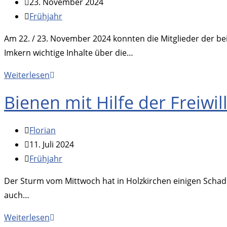
Autor:
Beitrag
23. November 2024
veröffentlicht:
Beitrags-
Frühjahr
Kategorie:
Am 22. / 23. November 2024 konnten die Mitglieder der b
Imkern wichtige Inhalte über die…
Gemeinsamer
Weiterlesen
Honigkurs
Bienen mit Hilfe der Freiwi
des
Bezirksimkervereins
Beitrags-
Florian
Gmund
Autor:
Beitrag
11. Juli 2024
und
veröffentlicht:
Beitrags-
Frühjahr
der
Kategorie:
Bienenfreunde
Der Sturm vom Mittwoch hat in Holzkirchen einigen Schad
Oberland
auch…
Bienen
Weiterlesen