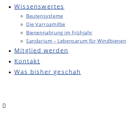
Wissenswertes
Beutensysteme
Die Varroamilbe
Bienennahrung im Frühjahr
Sandarium – Lebensarum für Windbienen
Mitglied werden
Kontakt
Was bisher geschah
Press
Escape
to
close
the
Main