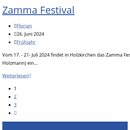
mit
Zamma Festival
Hilfe
der
Beitrags-
Florian
Freiwilligen
Autor:
Beitrag
26. Juni 2024
Feuerwehr
veröffentlicht:
Beitrags-
Frühjahr
gerettet
Kategorie:
Vom 17. - 21- Juli 2024 findet in Holzkirchen das Zamma F
Holzmann) ein…
Zamma
Weiterlesen
Festival
1
2
3
Zur
nächsten
Seite